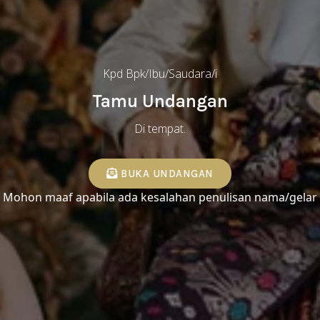
Kpd Bpk/Ibu/Saudara/i
Tamu Undangan
Di tempat.
BUKA UNDANGAN
Mohon maaf apabila ada kesalahan penulisan nama/gelar