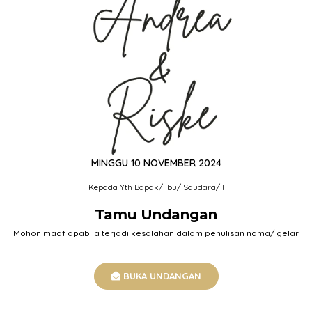
Waktu Menuju Acara
00
00
00
00
Hari
Jam
Menit
Detik
MINGGU 10 NOVEMBER 2024
Merupakan suatu kehormatan apabila
Kepada Yth Bapak/ Ibu/ Saudara/ I
Bapak/Ibu/Saudara/i dapat berkenan untuk hadir dan
Tamu Undangan
memberikan Doa restu kepada Putra dan Putri kami.
Mohon maaf apabila terjadi kesalahan dalam penulisan nama/ gelar
Atas Kehadiran dan doa restunya kami sekeluarga
mengucapkan terimakasih.
BUKA UNDANGAN
Salam Bahagia