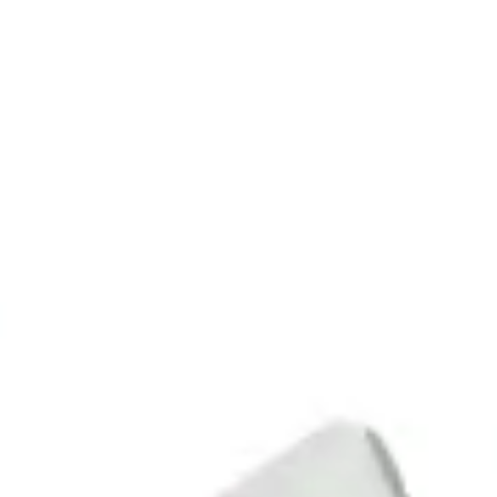
kehadiran melalui form berikut:
Nama
Apakah anda akan hadir
Ya, saya akan hadir
Maaf, saya tidak bisa hadir
Jumlah orang yang hadir
KIRIM