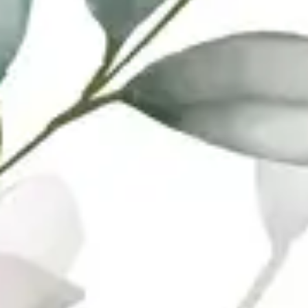
Kirimkan Ucapan
Ririn
Riske & Andrea, selamat berbahagia.
Tuhan berkati rumah tangga baru
kalian, dan jadi keluarga teladan.
Much love (Riskeeee... I am so so so
happy for you❣️)
Ko Echen
Nona, Seeing you marry the love of
your life fills my heart with so much
joy. Wishing you endless happiness,
Nonaaa 🫶
Intan