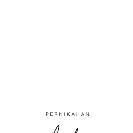
Jl. Multatuli No.38, Muara Ciujung Bar., Kec.
Rangkasbitung,
Kabupaten Lebak, Banten
LIHAT LOKASI