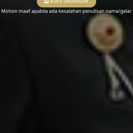
BUKA UNDANGAN
Mohon maaf apabila ada kesalahan penulisan nama/gelar