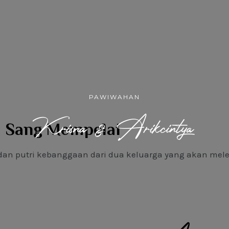
Krisna & Arikcintya
Sang Mempelai
dan putri kebanggaan dari dua keluarga yang akan mele