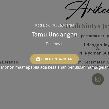
Arikci
T
Ni Luh Sintya Ja
Kpd Bpk/Ibu/Saudara/i
Tamu Undangan
Anak pertama dari 
Di tempat.
I Nengah Ja
&
Ni Nyoman Su
BUKA UNDANGAN
n Beraban,
Banjar Dinas Kuhum, Kecamatan A
Karangasem, B
Mohon maaf apabila ada kesalahan penulisan nama/gelar