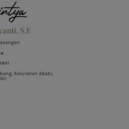
ntya
yanti, S.E
pasangan
ya
kani
bang, Kelurahan Ababi,
ali.