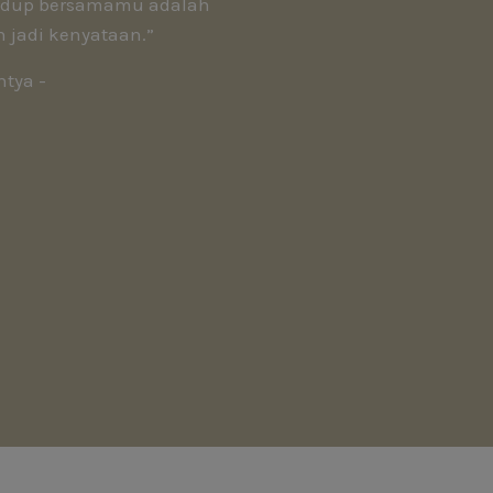
hidup bersamamu adalah
 jadi kenyataan.”
ntya -