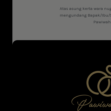
Atas asung kerta wara n
mengundang Bapak/Ibu/Sa
Pawiwah
Pawiwa