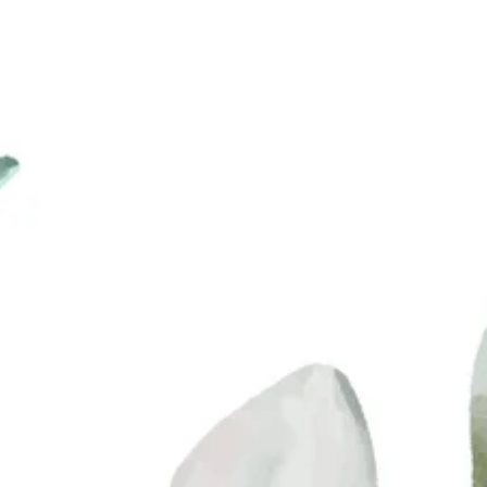
seluruh keturunanmu.
Rgveda : X.85.42