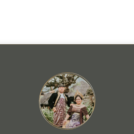
Trisn
Ni Nyoman Sri Tris
Putri ketiga dari p
I MADE ARSA, 
&
NI MADE SURATNI