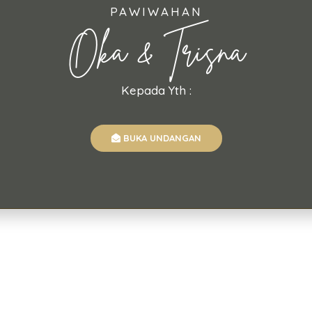
Jl. Kecubung No.64, Br. 
PAWIWAHAN
Kaja, Denpasar T
Oka & Trisna
Kepada Yth :
BUKA UNDANGAN